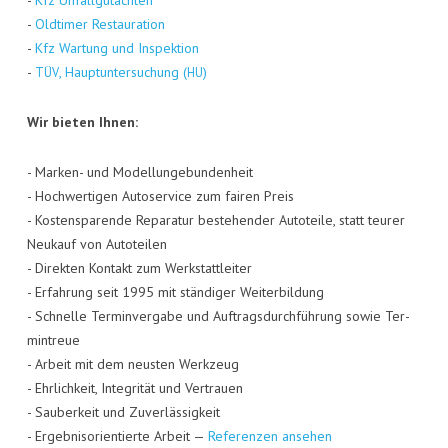
-
Kfz Unfall­gut­ach­ten
-
Old­ti­mer Restau­ra­ti­on
-
Kfz War­tung und Inspek­ti­on
-
, Haupt­un­ter­su­chung (
)
TÜV
HU
Wir bie­ten Ihnen:
- Mar­ken- und Model­lun­ge­bun­den­heit
- Hoch­wer­ti­gen Auto­ser­vice zum fai­ren Preis
- Kos­ten­spa­ren­de Repa­ra­tur bestehen­der Auto­tei­le, statt teu­rer
Neu­kauf von Auto­tei­len
- Direk­ten Kon­takt zum Werk­statt­lei­ter
- Erfah­rung seit 1995 mit stän­di­ger Wei­ter­bil­dung
- Schnel­le Ter­min­ver­ga­be und Auf­trags­durch­füh­rung sowie Ter­
min­treue
- Arbeit mit dem neus­ten Werk­zeug
- Ehr­lich­keit, Inte­gri­tät und Ver­trau­en
- Sau­ber­keit und Zuver­läs­sig­keit
- Ergeb­nis­ori­en­tier­te Arbeit —
Refe­ren­zen ansehen