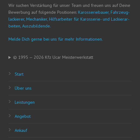
Wir suchen Ver­stär­kung für unser Team und freu­en uns auf Dei­ne
Bewer­bung auf fol­gen­de Posi­tio­nen:
Karos­se­rie­bau­er, Fahr­zeug­
la­ckie­rer, Mecha­ni­ker, Hilfs­ar­bei­ter für Karos­se­rie- und Lackier­ar­
bei­ten, Auszubildende.
Mel­de Dich ger­ne bei uns für mehr Informationen.
© 1995 — 2026 Kfz Ucar Meisterwerkstatt
Start
Über uns
Leis­tun­gen
Ange­bot
Ankauf