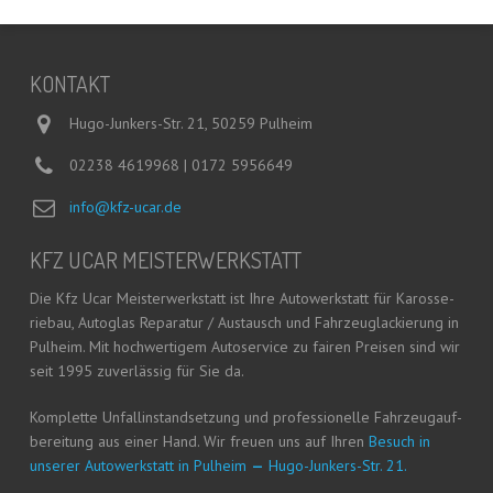
KON­TAKT
Hugo-Junkers-Str. 21, 50259 Pulheim
02238 4619968 | 0172 5956649
info@kfz-ucar.de
KFZ UCAR MEISTERWERKSTATT
Die Kfz Ucar Meis­ter­werk­statt ist Ihre Auto­werk­statt für Karos­se­
rie­bau, Auto­glas Repa­ra­tur / Aus­tausch und Fahr­zeug­la­ckie­rung in
Pul­heim. Mit hoch­wer­ti­gem Auto­ser­vice zu fai­ren Prei­sen sind wir
seit 1995 zuver­läs­sig für Sie da.
Kom­plet­te Unfall­in­stand­set­zung und pro­fes­sio­nel­le Fahr­zeug­auf­
be­rei­tung aus einer Hand. Wir freu­en uns auf Ihren
Besuch in
unse­rer Auto­werk­statt in Pul­heim
—
Hugo-Jun­kers-Str. 21.