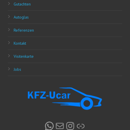
Gut­ach­ten
Auto­glas
Refe­ren­zen
Kon­takt
Visi­ten­kar­te
Jobs
WhatsApp
E-Mail
Instagram
Link