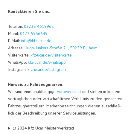
Kon­tak­tie­ren Sie uns:
Tele­fon:
02238 4619968
Mobil:
0172 5956649
E‑Mail:
info@kfz-ucar.de
Adres­se:
Hugo-Jun­kers-Stra­ße 21, 50259 Pul­heim
Visi­ten­kar­te:
kfz-ucar.de/visitenkarte
Whats­App:
kfz-ucar.de/whatsapp
Insta­gram:
kfz-ucar.de/instagram
Hin­weis zu Fahr­zeug­mar­ken:
Wir sind eine unab­hän­gi­ge
Auto­werk­statt
und ste­hen in kei­nem
ver­trag­li­chen oder wirt­schaft­li­chen Ver­hält­nis zu den genann­ten
Fahr­zeug­her­stel­lern. Mar­ken­be­zeich­nun­gen die­nen aus­schließ­
lich der Beschrei­bung unse­rer Serviceleistungen.
© 2024 Kfz Ucar Meisterwerkstatt