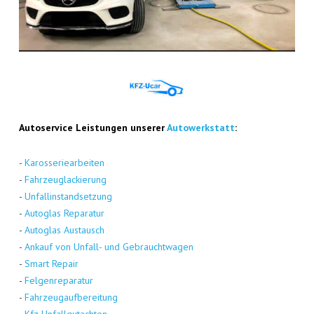
Auto­ser­vice Leis­tun­gen unse­rer
Auto­werk­statt
:
-
Karos­se­rie­ar­bei­ten
-
Fahr­zeug­la­ckie­rung
-
Unfall­in­stand­set­zung
-
Auto­glas Repa­ra­tur
-
Auto­glas Aus­tausch
-
Ankauf von Unfall- und Gebraucht­wa­gen
-
Smart Repair
-
Fel­gen­re­pa­ra­tur
-
Fahr­zeug­auf­be­rei­tung