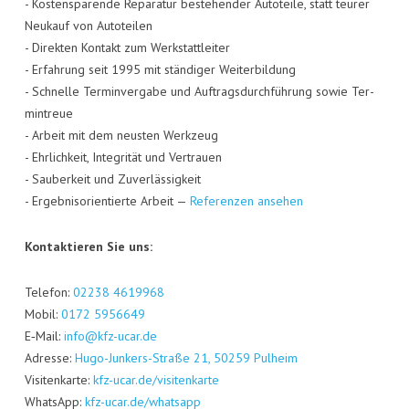
- Kos­ten­spa­ren­de Repa­ra­tur bestehen­der Auto­tei­le, statt teu­rer
Neu­kauf von Auto­tei­len
- Direk­ten Kon­takt zum Werk­statt­lei­ter
- Erfah­rung seit 1995 mit stän­di­ger Wei­ter­bil­dung
- Schnel­le Ter­min­ver­ga­be und Auf­trags­durch­füh­rung sowie Ter­
min­treue
- Arbeit mit dem neus­ten Werk­zeug
- Ehr­lich­keit, Inte­gri­tät und Ver­trau­en
- Sau­ber­keit und Zuver­läs­sig­keit
- Ergeb­nis­ori­en­tier­te Arbeit —
Refe­ren­zen ansehen
Kon­tak­tie­ren Sie uns:
Tele­fon:
02238 4619968
Mobil:
0172 5956649
E‑Mail:
info@kfz-ucar.de
Adres­se:
Hugo-Jun­kers-Stra­ße 21, 50259 Pul­heim
Visi­ten­kar­te:
kfz-ucar.de/visitenkarte
Whats­App:
kfz-ucar.de/whatsapp