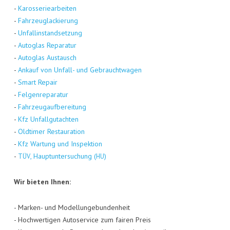
-
Karos­se­rie­ar­bei­ten
-
Fahr­zeug­la­ckie­rung
-
Unfall­in­stand­set­zung
-
Auto­glas Repa­ra­tur
-
Auto­glas Aus­tausch
-
Ankauf von Unfall- und Gebraucht­wa­gen
-
Smart Repair
-
Fel­gen­re­pa­ra­tur
-
Fahr­zeug­auf­be­rei­tung
-
Kfz Unfall­gut­ach­ten
-
Old­ti­mer Restau­ra­ti­on
-
Kfz War­tung und Inspek­ti­on
-
, Haupt­un­ter­su­chung (
)
TÜV
HU
Wir bie­ten Ihnen:
- Mar­ken- und Model­lun­ge­bun­den­heit
- Hoch­wer­ti­gen Auto­ser­vice zum fai­ren Preis