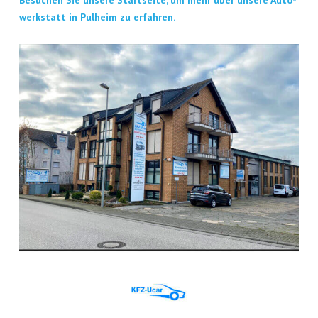
Besu­chen Sie unse­re Start­sei­te, um mehr über unse­re Auto­
werk­statt in Pul­heim zu erfahren.