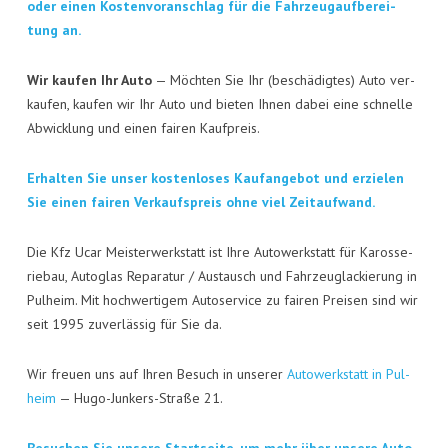
KON­TAKT
oder einen Kos­ten­vor­anschlag für die Fahr­zeug­auf­be­rei­
tung an.
VISI­TEN­KAR­TE
Wir kau­fen Ihr Auto
— Möch­ten Sie Ihr (beschä­dig­tes) Auto ver­
JOBS
kau­fen, kau­fen wir Ihr Auto und bie­ten Ihnen dabei eine schnel­le
Abwick­lung und einen fai­ren Kaufpreis.
Erhal­ten Sie unser kos­ten­lo­ses Kauf­an­ge­bot und erzie­len
Sie einen fai­ren Ver­kaufs­preis ohne viel Zeitaufwand.
Die Kfz Ucar Meis­ter­werk­statt ist Ihre Auto­werk­statt für Karos­se­
rie­bau, Auto­glas Repa­ra­tur / Aus­tausch und Fahr­zeug­la­ckie­rung in
Pul­heim. Mit hoch­wer­ti­gem Auto­ser­vice zu fai­ren Prei­sen sind wir
seit 1995 zuver­läs­sig für Sie da.
Wir freu­en uns auf Ihren Besuch in unse­rer
Auto­werk­statt in Pul­
heim
— Hugo-Jun­kers-Stra­ße 21.