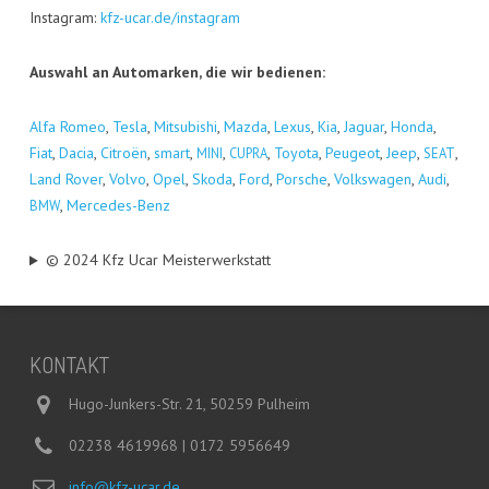
Insta­gram:
kfz-ucar.de/instagram
Aus­wahl an Auto­mar­ken, die wir bedienen:
Alfa Romeo
,
Tes­la
,
Mitsu­bi­shi
,
Maz­da
,
Lexus
,
Kia
,
Jagu­ar
,
Hon­da
,
Fiat
,
Dacia
,
Citro­ën
,
smart
,
,
,
Toyo­ta
,
Peu­geot
,
Jeep
,
,
MINI
CUPRA
SEAT
Land Rover
,
Vol­vo
,
Opel
,
Sko­da
,
Ford
,
Por­sche
,
Volks­wa­gen
,
Audi
,
,
Mer­ce­des-Benz
BMW
© 2024 Kfz Ucar Meisterwerkstatt
KON­TAKT
Hugo-Junkers-Str. 21, 50259 Pulheim
02238 4619968 | 0172 5956649
info@kfz-ucar.de