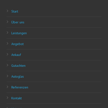
Start
Über uns
Leis­tun­gen
Ange­bot
Ankauf
Gut­ach­ten
Auto­glas
Refe­ren­zen
Kon­takt