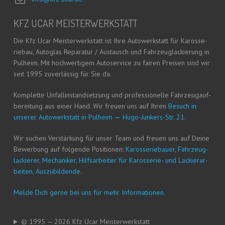
KFZ UCAR MEISTERWERKSTATT
Die Kfz Ucar Meis­ter­werk­statt ist Ihre Auto­werk­statt für Karos­se­
rie­bau, Auto­glas Repa­ra­tur / Aus­tausch und Fahr­zeug­la­ckie­rung in
Pul­heim. Mit hoch­wer­ti­gem Auto­ser­vice zu fai­ren Prei­sen sind wir
seit 1995 zuver­läs­sig für Sie da.
Kom­plet­te Unfall­in­stand­set­zung und pro­fes­sio­nel­le Fahr­zeug­auf­
be­rei­tung aus einer Hand. Wir freu­en uns auf Ihren
Besuch in
unse­rer Auto­werk­statt in Pul­heim
—
Hugo-Jun­kers-Str. 21.
Wir suchen Ver­stär­kung für unser Team und freu­en uns auf Dei­ne
Bewer­bung auf fol­gen­de Posi­tio­nen:
Karos­se­rie­bau­er, Fahr­zeug­
la­ckie­rer, Mecha­ni­ker, Hilfs­ar­bei­ter für Karos­se­rie- und Lackier­ar­
bei­ten, Auszubildende.
Mel­de Dich ger­ne bei uns für mehr Informationen.
© 1995 — 2026 Kfz Ucar Meisterwerkstatt