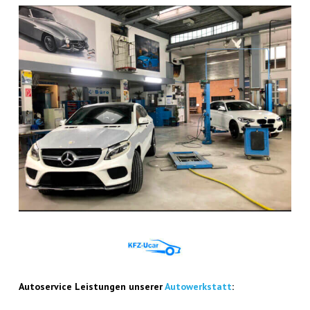
Auto­ser­vice Leis­tun­gen unse­rer
Auto­werk­statt
: