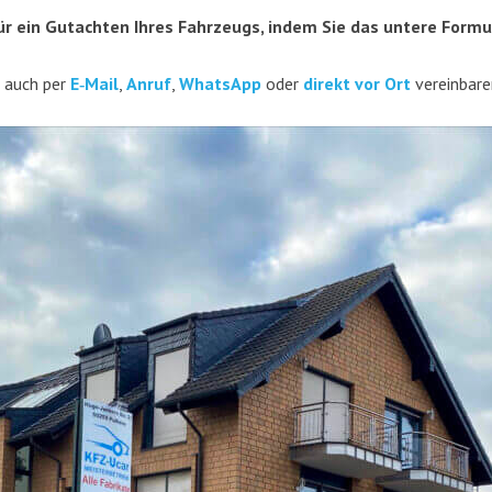
 für ein Gut­ach­ten Ihres Fahr­zeugs, indem Sie das unte­re For­m
in auch per
E‑Mail
,
Anruf
,
Whats­App
oder
direkt vor Ort
vereinbare