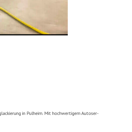
la­ckie­rung in Pul­heim. Mit hoch­wer­ti­gem Auto­ser­