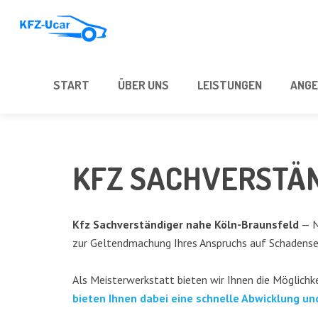
START
ÜBER UNS
LEIS­TUN­GEN
ANGE
KFZ SACH­VER­STÄN
Kfz Sach­ver­stän­di­ger nahe Köln-Brauns­feld
— Na
zur Gel­tend­ma­chung Ihres Anspruchs auf Scha­dens­er
Als Meis­ter­werk­statt bie­ten wir Ihnen die Mög­lich­k
bie­ten Ihnen dabei eine schnel­le Abwick­lung un