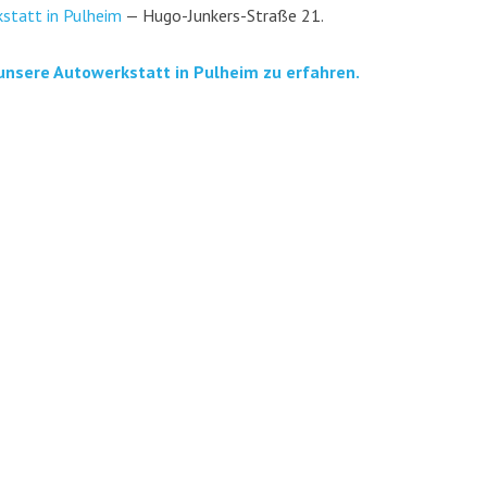
­statt in Pul­heim
— Hugo-Jun­kers-Stra­ße 21.
unse­re Auto­werk­statt in Pul­heim zu erfahren.