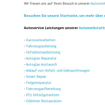
Wir freu­en uns auf Ihren Besuch in unse­rer
Auto­werk
Besu­chen Sie unse­re Start­sei­te, um mehr über 
Auto­ser­vice Leis­tun­gen unse­rer
Auto­werk­statt
:
-
Karos­se­rie­ar­bei­ten
-
Fahr­zeug­la­ckie­rung
-
Unfall­in­stand­set­zung
-
Auto­glas Repa­ra­tur
-
Auto­glas Aus­tausch
-
Ankauf von Unfall- und Gebraucht­wa­gen
-
Smart Repair
-
Fel­gen­re­pa­ra­tur
-
Fahr­zeug­auf­be­rei­tung
-
Kfz Unfall­gut­ach­ten
-
Old­ti­mer Restau­ra­ti­on