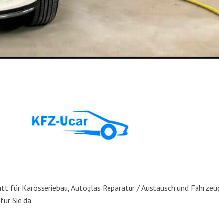
t für Karos­se­rie­bau, Auto­glas Repa­ra­tur / Aus­tausch und Fahr­zeug­
 für Sie da.