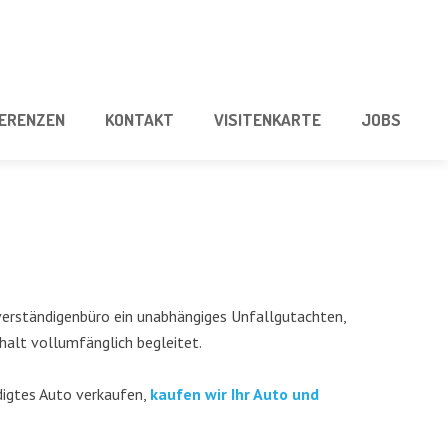
E­REN­ZEN
KON­TAKT
VISI­TEN­KAR­TE
JOBS
stän­di­gen­bü­ro ein unab­hän­gi­ges Unfall­gut­ach­ten,
alt voll­um­fäng­lich begleitet.
ig­tes Auto ver­kau­fen,
kau­fen wir Ihr Auto und