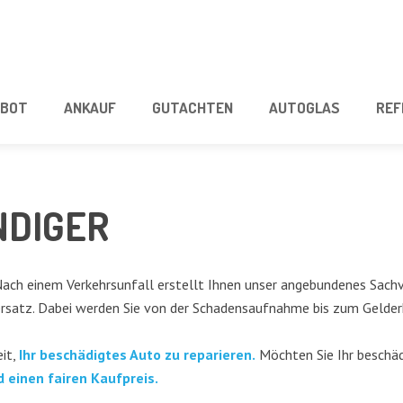
­BOT
ANKAUF
GUT­ACH­TEN
AUTO­GLAS
REF
­DI­GER
ch einem Ver­kehrs­un­fall erstellt Ihnen unser ange­bun­de­nes Sach­ver­
­satz. Dabei wer­den Sie von der Scha­dens­auf­nah­me bis zum Geld­erh
eit,
Ihr beschä­dig­tes Auto zu repa­rie­ren.
Möch­ten Sie Ihr beschä­d
d einen fai­ren Kaufpreis.