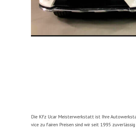
Die Kfz Ucar Meis­ter­werk­statt ist Ihre Auto­werk­stat
vice zu fai­ren Prei­sen sind wir seit 1995 zuver­läs­sig