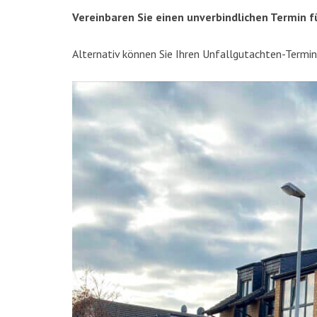
Ver­ein­ba­ren Sie einen unver­bind­li­chen Ter­min
Alter­na­tiv kön­nen Sie Ihren Unfall­gut­ach­ten-Ter­m