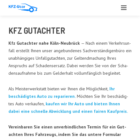
START
KFZ GUT­ACH­TER
ÜBER UNS
Kfz Gut­ach­ter nahe Köln-Neu­brück
— Nach einem Ver­kehrs­un­
fall erstellt Ihnen unser ange­bun­de­nes Sach­ver­stän­di­gen­bü­ro ein
LEIS­TUN­GEN
unab­hän­gi­ges Unfall­gut­ach­ten, zur Gel­tend­ma­chung Ihres
Anspruchs auf Scha­dens­er­satz. Dabei wer­den Sie von der Scha­
ANGE­BOT
dens­auf­nah­me bis zum Geld­erhalt voll­um­fäng­lich begleitet.
ANKAUF
Als Meis­ter­werk­statt bie­ten wir Ihnen die Mög­lich­keit,
Ihr
GUT­ACH­TEN
beschä­dig­tes Auto zu repa­rie­ren.
Möch­ten Sie Ihr beschä­dig­
tes Auto ver­kau­fen,
kau­fen wir Ihr Auto und bie­ten Ihnen
AUTO­GLAS
dabei eine schnel­le Abwick­lung und einen fai­ren Kaufpreis.
REFE­REN­ZEN
Ver­ein­ba­ren Sie einen unver­bind­li­chen Ter­min für ein Gut­
ach­ten Ihres Fahr­zeugs, indem Sie das unte­re For­mu­lar