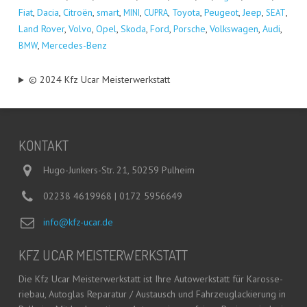
Fiat
,
Dacia
,
Citro­ën
,
smart
,
,
,
Toyo­ta
,
Peu­geot
,
Jeep
,
,
MINI
CUPRA
SEAT
Land Rover
,
Vol­vo
,
Opel
,
Sko­da
,
Ford
,
Por­sche
,
Volks­wa­gen
,
Audi
,
,
Mer­ce­des-Benz
BMW
© 2024 Kfz Ucar Meisterwerkstatt
KON­TAKT
Hugo-Junkers-Str. 21, 50259 Pulheim
02238 4619968 | 0172 5956649
info@kfz-ucar.de
KFZ UCAR MEISTERWERKSTATT
Die Kfz Ucar Meis­ter­werk­statt ist Ihre Auto­werk­statt für Karos­se­
rie­bau, Auto­glas Repa­ra­tur / Aus­tausch und Fahr­zeug­la­ckie­rung in