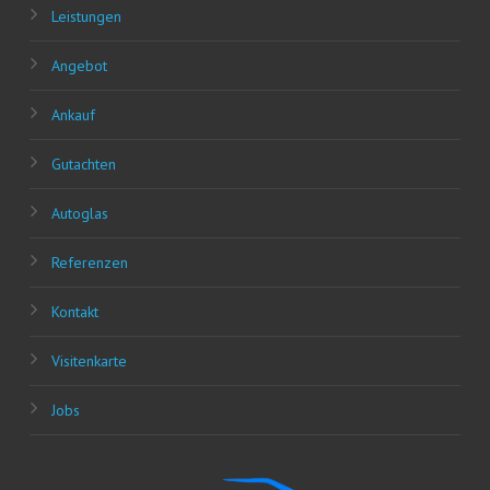
Leis­tun­gen
Ange­bot
Ankauf
Gut­ach­ten
Auto­glas
Refe­ren­zen
Kon­takt
Visi­ten­kar­te
Jobs