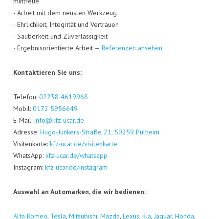
min­treue
- Arbeit mit dem neus­ten Werk­zeug
- Ehr­lich­keit, Inte­gri­tät und Ver­trau­en
- Sau­ber­keit und Zuver­läs­sig­keit
- Ergeb­nis­ori­en­tier­te Arbeit —
Refe­ren­zen ansehen
Kon­tak­tie­ren Sie uns:
Tele­fon:
02238 4619968
Mobil:
0172 5956649
E‑Mail:
info@kfz-ucar.de
Adres­se:
Hugo-Jun­kers-Stra­ße 21, 50259 Pul­heim
Visi­ten­kar­te:
kfz-ucar.de/visitenkarte
Whats­App:
kfz-ucar.de/whatsapp
Insta­gram:
kfz-ucar.de/instagram
Aus­wahl an Auto­mar­ken, die wir bedienen:
Alfa Romeo
,
Tes­la
,
Mitsu­bi­shi
,
Maz­da
,
Lexus
,
Kia
,
Jagu­ar
,
Hon­da
,