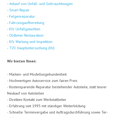
-
Ankauf von Unfall- und Gebraucht­wa­gen
-
Smart Repair
-
Fel­gen­re­pa­ra­tur
-
Fahr­zeug­auf­be­rei­tung
-
Kfz Unfall­gut­ach­ten
-
Old­ti­mer Restau­ra­ti­on
-
Kfz War­tung und Inspek­ti­on
-
, Haupt­un­ter­su­chung (
)
TÜV
HU
Wir bie­ten Ihnen:
- Mar­ken- und Model­lun­ge­bun­den­heit
- Hoch­wer­ti­gen Auto­ser­vice zum fai­ren Preis
- Kos­ten­spa­ren­de Repa­ra­tur bestehen­der Auto­tei­le, statt teu­rer
Neu­kauf von Auto­tei­len
- Direk­ten Kon­takt zum Werk­statt­lei­ter
- Erfah­rung seit 1995 mit stän­di­ger Wei­ter­bil­dung
- Schnel­le Ter­min­ver­ga­be und Auf­trags­durch­füh­rung sowie Ter­