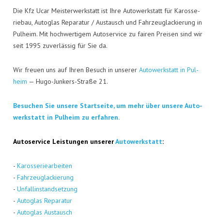
Die Kfz Ucar Meis­ter­werk­statt ist Ihre Auto­werk­statt für Karos­se­
rie­bau, Auto­glas Repa­ra­tur / Aus­tausch und Fahr­zeug­la­ckie­rung in
Pul­heim. Mit hoch­wer­ti­gem Auto­ser­vice zu fai­ren Prei­sen sind wir
seit 1995 zuver­läs­sig für Sie da.
Wir freu­en uns auf Ihren Besuch in unse­rer
Auto­werk­statt in Pul­
heim
— Hugo-Jun­kers-Stra­ße 21.
Besu­chen Sie unse­re Start­sei­te, um mehr über unse­re Auto­
werk­statt in Pul­heim zu erfahren.
Auto­ser­vice Leis­tun­gen unse­rer
Auto­werk­statt
:
-
Karos­se­rie­ar­bei­ten
-
Fahr­zeug­la­ckie­rung
-
Unfall­in­stand­set­zung
-
Auto­glas Repa­ra­tur
-
Auto­glas Aus­tausch