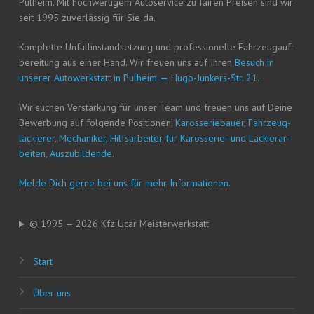
Pul­heim. Mit hoch­wer­ti­gem Auto­ser­vice zu fai­ren Prei­sen sind wir
seit 1995 zuver­läs­sig für Sie da.
Kom­plet­te Unfall­in­stand­set­zung und pro­fes­sio­nel­le Fahr­zeug­auf­
be­rei­tung aus einer Hand. Wir freu­en uns auf Ihren
Besuch in
unse­rer Auto­werk­statt in Pul­heim
—
Hugo-Jun­kers-Str. 21.
Wir suchen Ver­stär­kung für unser Team und freu­en uns auf Dei­ne
Bewer­bung auf fol­gen­de Posi­tio­nen:
Karos­se­rie­bau­er, Fahr­zeug­
la­ckie­rer, Mecha­ni­ker, Hilfs­ar­bei­ter für Karos­se­rie- und Lackier­ar­
bei­ten, Auszubildende.
Mel­de Dich ger­ne bei uns für mehr Informationen.
© 1995 — 2026 Kfz Ucar Meisterwerkstatt
Start
Über uns